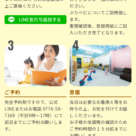
上ご連絡ください。
ださい。
ぷりべビについてご説明致し
ます。
書類確認後、登録用紙にご記
入いただき完了となります。
3
4
ご予約
登園
完全予約制ですので、公式
当日は必要なお着換え等をお
LINEまたはお電話 0776-58-
持ちの上、お気を付けてお越
7168（平日9時～17時）にて
しくださいませ。
前日までにご予約お願いしま
お子様の体調等の確認のため
す。
ご予約時間の１５分前までに
お願いします。