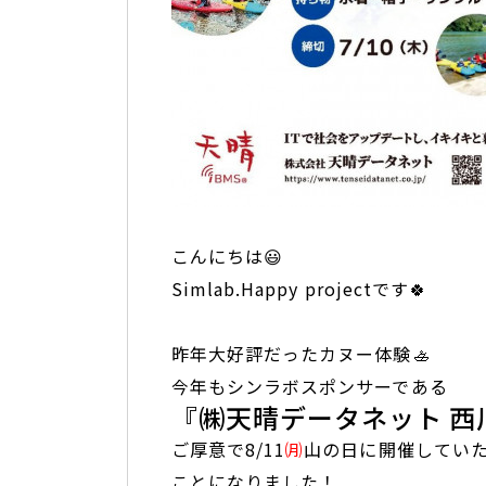
こんにちは😃
Simlab.Happy projectです🍀
昨年大好評だったカヌー体験🚣
今年もシンラボスポンサーである
『㈱天晴データネット 西
ご厚意で8/11
㈪
山の日に開催してい
ことになりました！